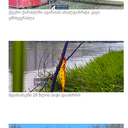
ქვემო ქართლში ავარიას ახალგაზრდა კაცი
ემსხვერპლა
მდინარეში 28 წლის ბიჭი დაიხრჩო