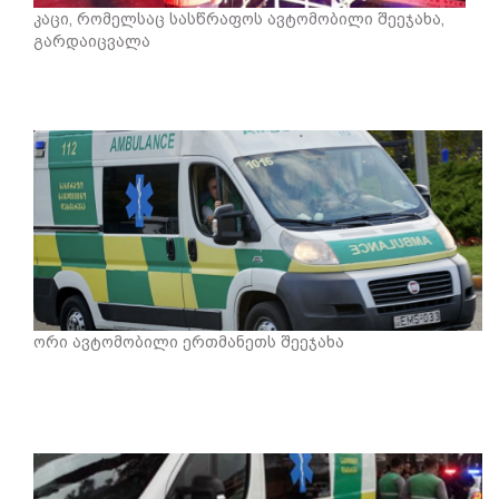
კაცი, რომელსაც სასწრაფოს ავტომობილი შეეჯახა,
გარდაიცვალა
ორი ავტომობილი ერთმანეთს შეეჯახა