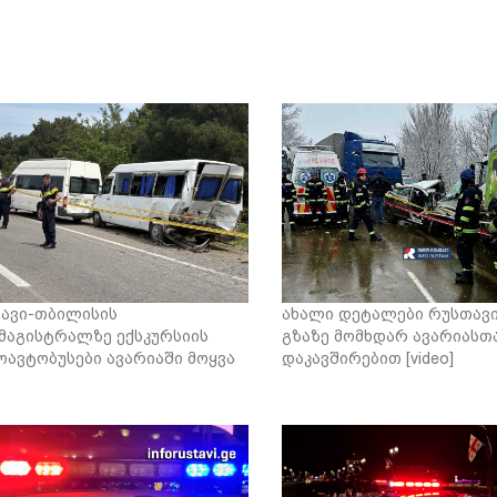
ავი-თბილისის
ახალი დეტალები რუსთა
მაგისტრალზე ექსკურსიის
გზაზე მომხდარ ავარიასთ
ოავტობუსები ავარიაში მოყვა
დაკავშირებით [video]