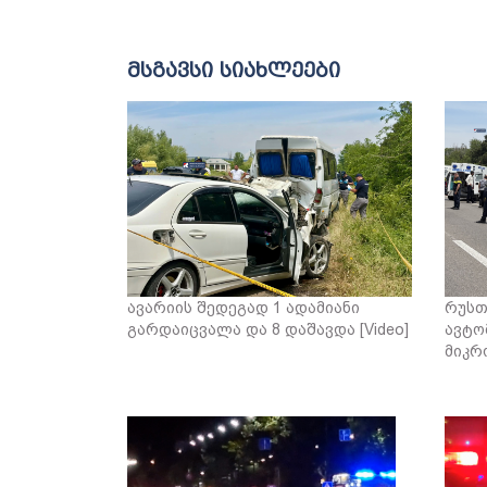
მსგავსი სიახლეები
ავარიის შედეგად 1 ადამიანი
რუსთ
გარდაიცვალა და 8 დაშავდა [Video]
ავტო
მიკრ