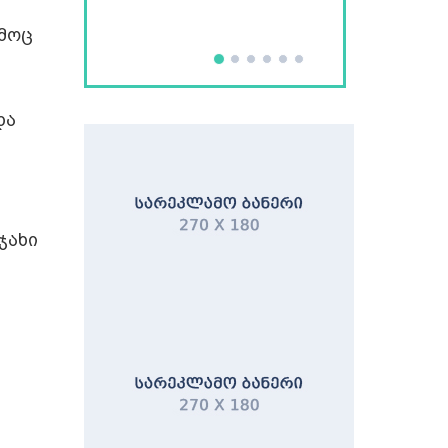
რუსთავში
ამოც
და
ჯახი