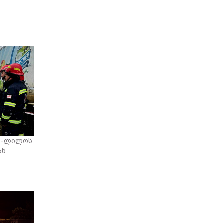
ვი-ლილოს
ან