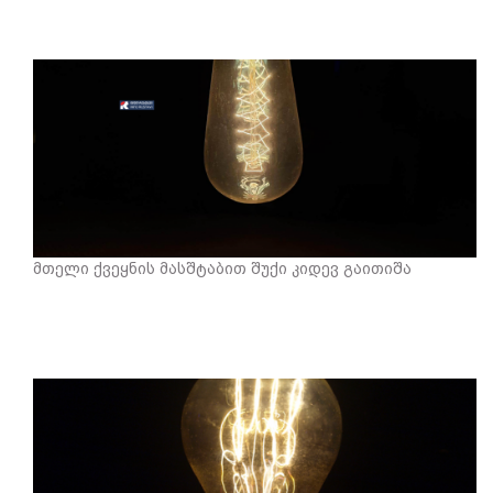
მთელი ქვეყნის მასშტაბით შუქი კიდევ გაითიშა