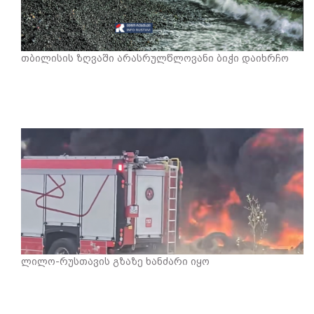
თბილისის ზღვაში არასრულწლოვანი ბიჭი დაიხრჩო
ლილო-რუსთავის გზაზე ხანძარი იყო