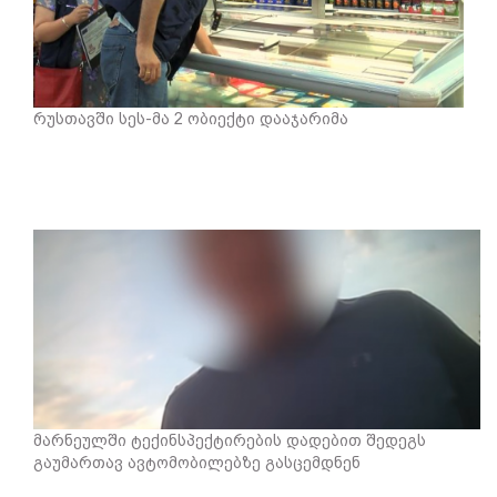
რუსთავში სეს-მა 2 ობიექტი დააჯარიმა
მარნეულში ტექინსპექტირების დადებით შედეგს
გაუმართავ ავტომობილებზე გასცემდნენ