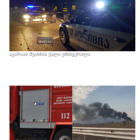
ავარიას შუახნის ქალი ემსხვერპლა