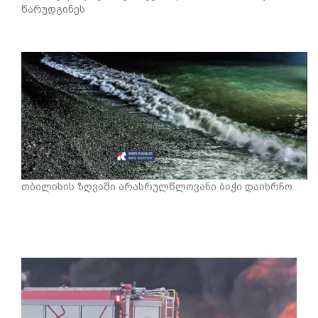
წარუდგინეს
თბილისის ზღვაში არასრულწლოვანი ბიჭი დაიხრჩო