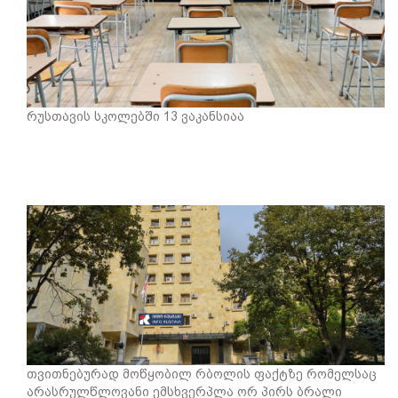
რუსთავის სკოლებში 13 ვაკანსიაა
თვითნებურად მოწყობილ რბოლის ფაქტზე რომელსაც
არასრულწლოვანი ემსხვერპლა ორ პირს ბრალი