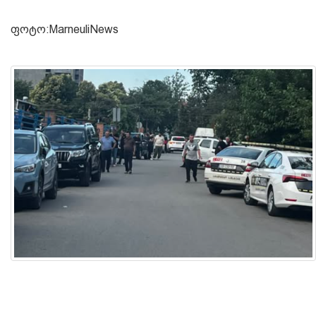
ფოტო:MarneuliNews