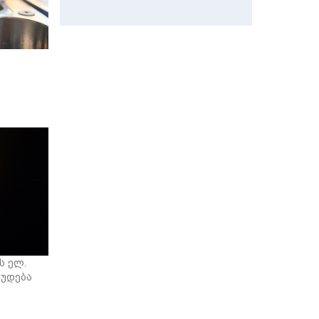
ს ელ.
ღუდება