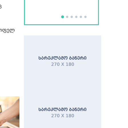
ც
 სოფელ