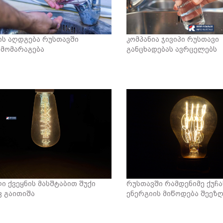
ს აღდგება რუსთავში
კომპანია ჯივიპი რუსთავი
მომარაგება
განცხადებას ავრცელებს
ი ქვეყნის მასშტაბით შუქი
რუსთავში რამდენიმე ქუჩა
ვ გაითიშა
ენერგიის მიწოდება შეეზ