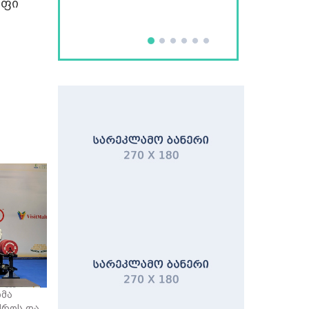
უფი
ბმა
ქროს და