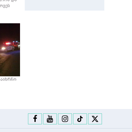
პოვეს
დაიხრჩო