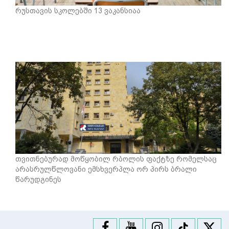
რუსთავის სკოლებში 13 ვაკანსიაა
თვითნებურად მოწყობილ რბოლის ფაქტზე რომელსაც
არასრულწლოვანი ემსხვერპლა ორ პირს ბრალი
წარუდგინეს