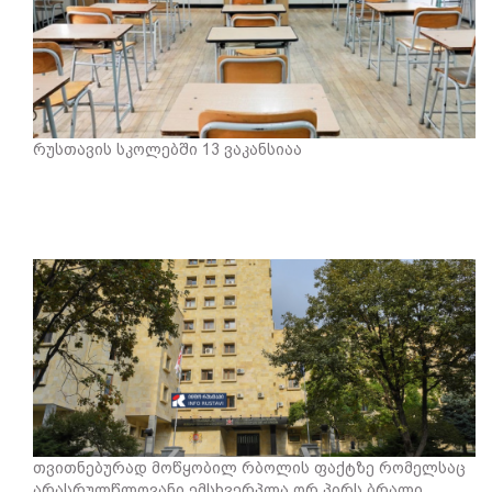
რუსთავის სკოლებში 13 ვაკანსიაა
თვითნებურად მოწყობილ რბოლის ფაქტზე რომელსაც
არასრულწლოვანი ემსხვერპლა ორ პირს ბრალი