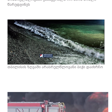
წარუდგინეს
თბილისის ზღვაში არასრულწლოვანი ბიჭი დაიხრჩო