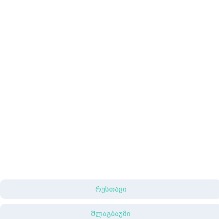
რუსთავი
შლაგბაუმი