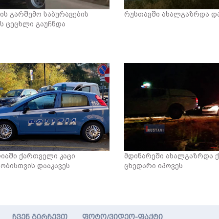
ის გარშემო საბურავების
რუსთავში ახალგაზრდა და
ს ცეცხლი გაუჩნდა
იაში ქართველი კაცი
მდინარეში ახალგაზრდა 
ობისთვის დააკავეს
ცხედარი იპოვეს
ჩვენ გირჩევთ
ფოტო/ვიდეო-ფაქტი