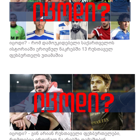
იცოდი? - რომ დამოუკიდებელი საქართველოს
ისტორიაში ეროვნულ ნაკრებში 13 რუსთაველ
ფეხბურთელს უთამაშია
იცოდი? - ვინ არიან რუსთაველი ფეხბურთელები,
რომლებიც ეროვნულ ნაკრებში თამაშობენ