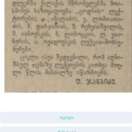
იცოდი