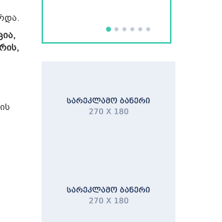
რდა.
ცია,
რის,
ის