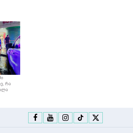
ში
ე, რა
ვალა