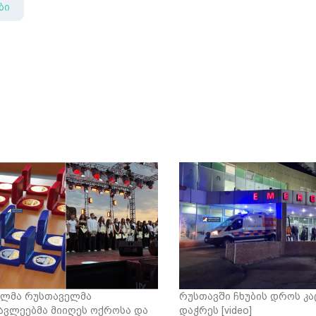
ბი
ლმა რუსთაველმა
რუსთავში ჩხუბის დროს კა
ავლეებმა მიიღეს ოქროსა და
დაჭრეს [video]