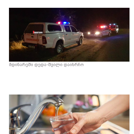
მდინარეში დედა-შვილი დაიხრჩო