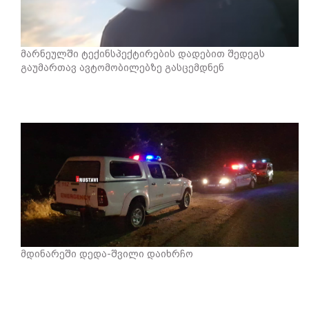
მარნეულში ტექინსპექტირების დადებით შედეგს
გაუმართავ ავტომობილებზე გასცემდნენ
მდინარეში დედა-შვილი დაიხრჩო