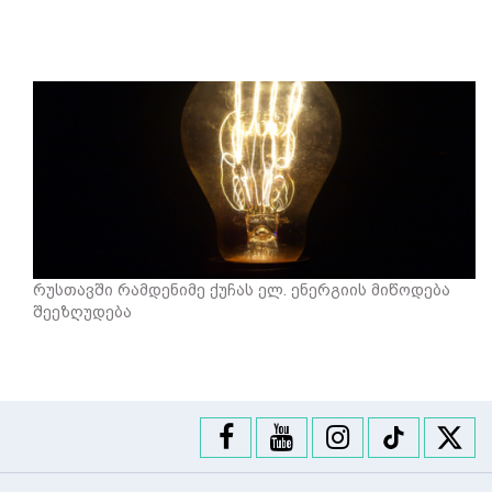
რუსთავში რამდენიმე ქუჩას ელ. ენერგიის მიწოდება
შეეზღუდება