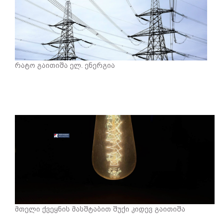
რატო გაითიშა ელ. ენერგია
მთელი ქვეყნის მასშტაბით შუქი კიდევ გაითიშა