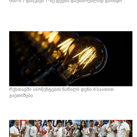
შსს-მ 1 დააკავა 1-ზე დევნა დაუსწრებლად დაიწყო
რუსთავში აბონენტების ნაწილს დენი 4 საათით
გაეთიშება