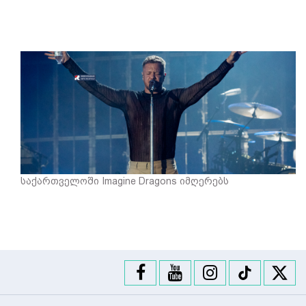
საქართველოში Imagine Dragons იმღერებს