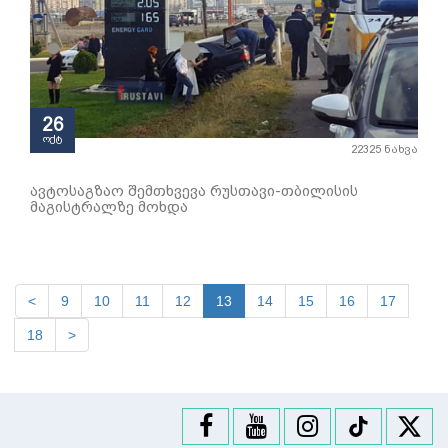
26
ოქტ
22325 ნახვა
ავტოსაგზაო შემთხვევა რუსთავი-თბილისის
მაგისტრალზე მოხდა
<
9
10
11
12
13
14
15
16
17
18
>