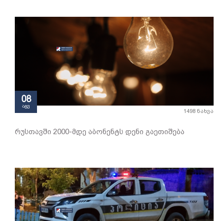
08
აგვ
1498 ნახვა
რუსთავში 2000-მდე აბონენტს დენი გაეთიშება