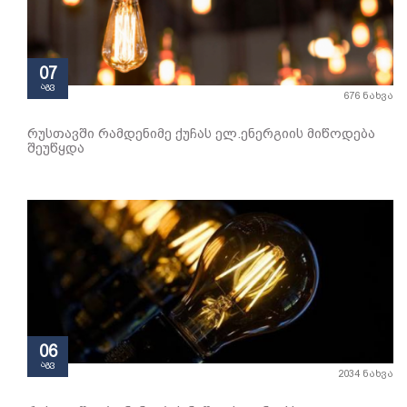
07
აგვ
676 ნახვა
რუსთავში რამდენიმე ქუჩას ელ.ენერგიის მიწოდება
შეუწყდა
06
აგვ
2034 ნახვა