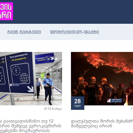
ჩვენ გირჩევთ
ფოტო/ვიდეო-ფაქტი
28
ივლ
2115 ნახვა
1
ა გაითვალისწინო თუ 12
დაღუპულთა შორის მეხანძრ
ბრის შემდეგ ევროკავშირის
მაშველებიც არიან
ვეყნებში მოგზაურობას