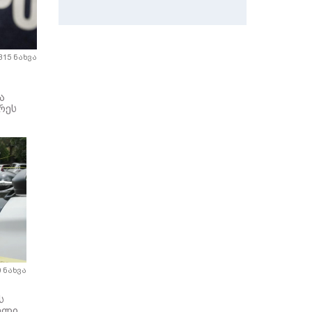
315 ნახვა
ა
რეს
0 ნახვა
ს
ელი