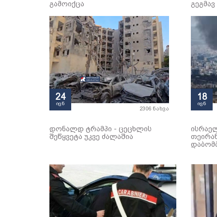
გამოიქცა
გეგმავ
24
18
ივნ
ივნ
2306 ნახვა
დონალდ ტრამპი - ცეცხლის
ისრაელ
შეწყვეტა უკვე ძალაშია
თეირან
დაბომ