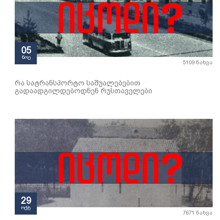
05
ნოე
5109 ნახვა
რა სატრანსპორტო საშუალებებით
გადაადგილდებოდნენ რუსთაველები
29
ოქტ
7671 ნახვა