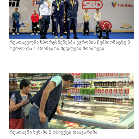
რუსთაველმა სპორტსმენებმა ევროპის ჩემპიონატზე 3
ოქროს და 1 ბრინჯაოს მედლები მოიპოვეს
რუსთავში სეს-მა 2 ობიექტი დააჯარიმა