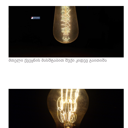
მთელი ქვეყნის მასშტაბით შუქი კიდევ გაითიშა