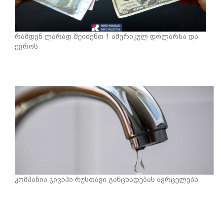
რამდენ ლარად შეიძენთ 1 ამერიკულ დოლარსა და
ევროს
კომპანია ჯივიპი რუსთავი განცხადებას ავრცელებს