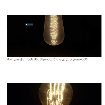
მთელი ქვეყნის მასშტაბით შუქი კიდევ გაითიშა