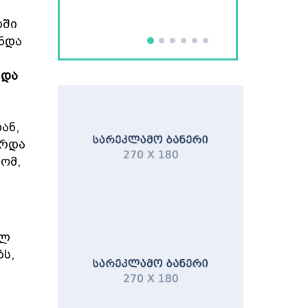
ლში
უნდა
 და
ან,
არდა
ომ,
ულ
ბს,