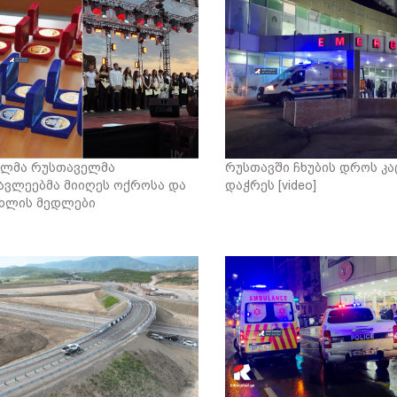
ლმა რუსთაველმა
რუსთავში ჩხუბის დროს კა
ავლეებმა მიიღეს ოქროსა და
დაჭრეს [video]
ხლის მედლები