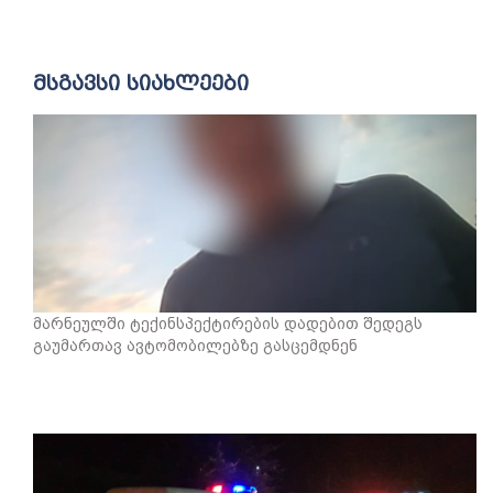
მსგავსი სიახლეები
მარნეულში ტექინსპექტირების დადებით შედეგს
გაუმართავ ავტომობილებზე გასცემდნენ