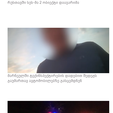
რუსთავში სეს-მა 2 ობიექტი დააჯარიმა
მარნეულში ტექინსპექტირების დადებით შედეგს
გაუმართავ ავტომობილებზე გასცემდნენ