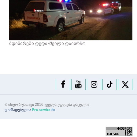
მდინარეში დედა-შვილი დაიხრჩო
© ინფო რუსთავი 2016. ყველა უფლება დაცულია
დამზადებულია
-ში
Pro-service