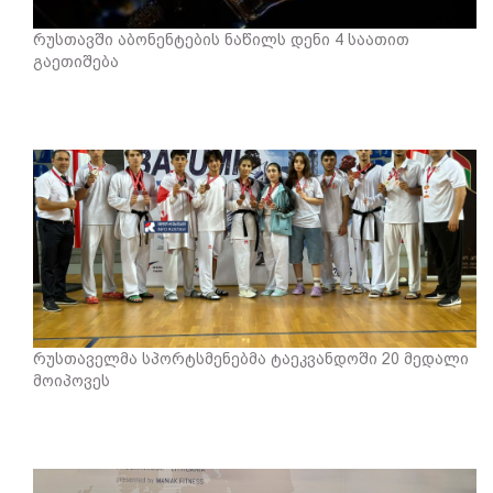
რუსთავში აბონენტების ნაწილს დენი 4 საათით
გაეთიშება
რუსთაველმა სპორტსმენებმა ტაეკვანდოში 20 მედალი
მოიპოვეს