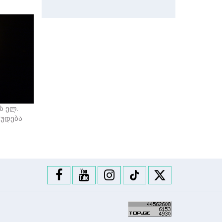
ს ელ.
ღუდება