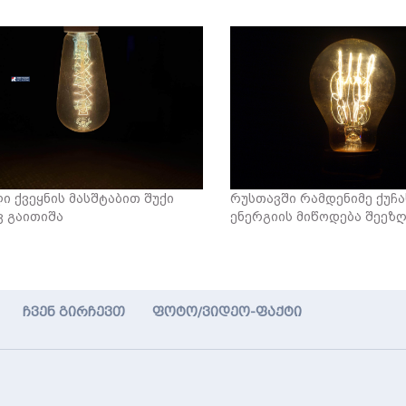
ი ქვეყნის მასშტაბით შუქი
რუსთავში რამდენიმე ქუჩა
ვ გაითიშა
ენერგიის მიწოდება შეეზ
ჩვენ გირჩევთ
ფოტო/ვიდეო-ფაქტი