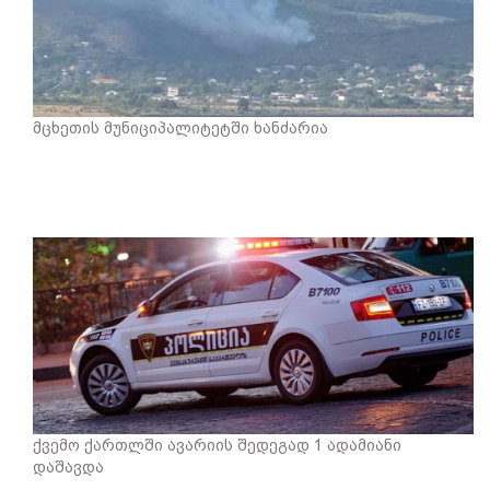
მცხეთის მუნიციპალიტეტში ხანძარია
ქვემო ქართლში ავარიის შედეგად 1 ადამიანი
დაშავდა