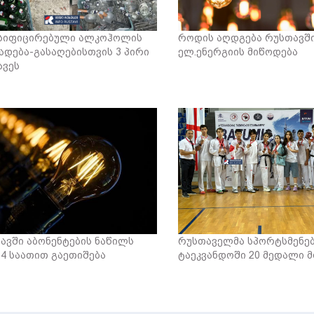
სიფიცირებული ალკოჰოლის
როდის აღდგება რუსთავშ
ადება-გასაღებისთვის 3 პირი
ელ.ენერგიის მიწოდება
ავეს
ავში აბონენტების ნაწილს
რუსთაველმა სპორტსმენე
 4 საათით გაეთიშება
ტაეკვანდოში 20 მედალი 