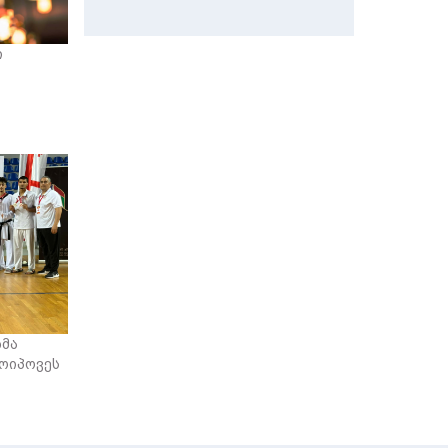
ი
ბმა
მოიპოვეს