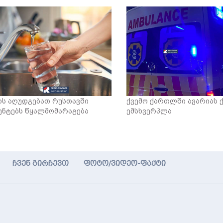
ს აღუდგებათ რუსთავში
ქვემო ქართლში ავარიას 
ენტებს წყალმომარაგება
ემსხვერპლა
ჩვენ გირჩევთ
ფოტო/ვიდეო-ფაქტი