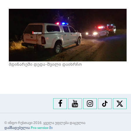
მდინარეში დედა-შვილი დაიხრჩო
© ინფო რუსთავი 2016. ყველა უფლება დაცულია
დამზადებულია
-ში
Pro-service