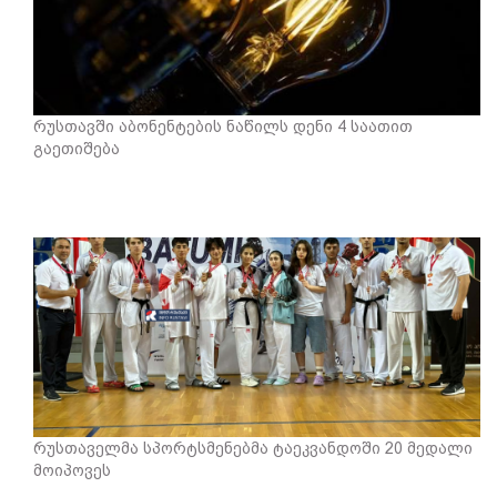
რუსთავში აბონენტების ნაწილს დენი 4 საათით
გაეთიშება
რუსთაველმა სპორტსმენებმა ტაეკვანდოში 20 მედალი
მოიპოვეს