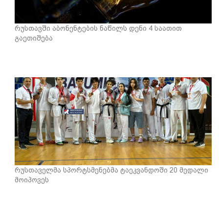
რუსთავში აბონენტების ნაწილს დენი 4 საათით
გაეთიშება
რუსთაველმა სპორტსმენებმა ტაეკვანდოში 20 მედალი
მოიპოვეს