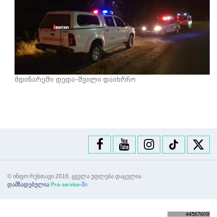
მდინარეში დედა-შვილი დაიხრჩო
© ინფო რუსთავი 2016. ყველა უფლება დაცულია
დამზადებულია
-ში
Pro-service