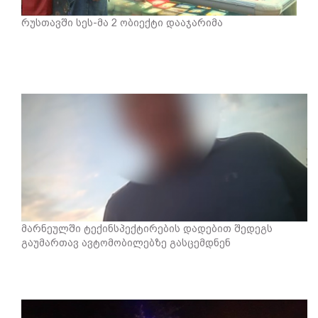
რუსთავში სეს-მა 2 ობიექტი დააჯარიმა
მარნეულში ტექინსპექტირების დადებით შედეგს
გაუმართავ ავტომობილებზე გასცემდნენ