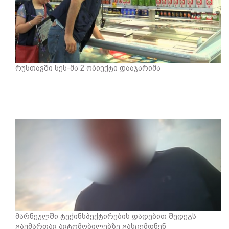
რუსთავში სეს-მა 2 ობიექტი დააჯარიმა
მარნეულში ტექინსპექტირების დადებით შედეგს
გაუმართავ ავტომობილებზე გასცემდნენ