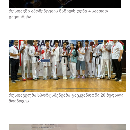
რუსთავში აბონენტების ნაწილს დენი 4 საათით
გაეთიშება
რუსთაველმა სპორტსმენებმა ტაეკვანდოში 20 მედალი
მოიპოვეს