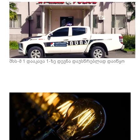
შსს-მ 1 დააკავა 1-ზე დევნა დაუსწრებლად დაიწყო