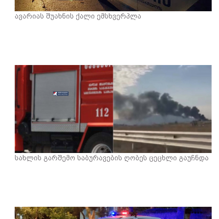
ავარიას შუახნის ქალი ემსხვერპლა
სახლის გარშემო საბურავების ღობეს ცეცხლი გაუჩნდა