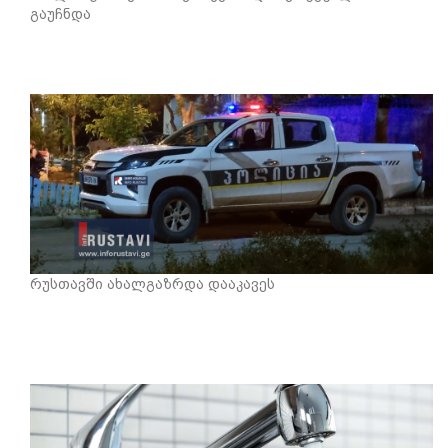
გაუჩნდა
რუსთავში ახალგაზრდა დააკავეს