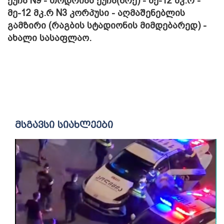
ქუჩა N9 - თოდრიას ქუჩა(წრე) - მე-12 მკ.რ -
მე-12 მკ.რ N3 კორპუსი - აღმაშენებლის
გამზირი (რაგბის სტადიონის მიმდებარედ) -
ახალი სასაფლაო.
მსგავსი სიახლეები