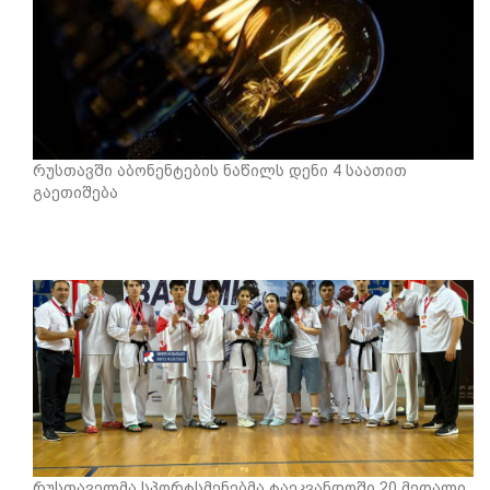
რუსთავში აბონენტების ნაწილს დენი 4 საათით
გაეთიშება
რუსთაველმა სპორტსმენებმა ტაეკვანდოში 20 მედალი