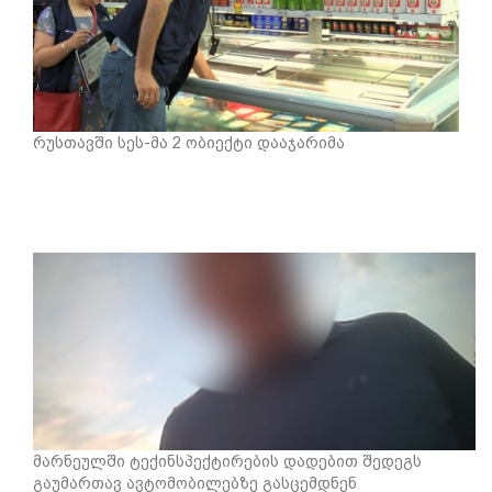
რუსთავში სეს-მა 2 ობიექტი დააჯარიმა
მარნეულში ტექინსპექტირების დადებით შედეგს
გაუმართავ ავტომობილებზე გასცემდნენ