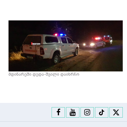
მდინარეში დედა-შვილი დაიხრჩო