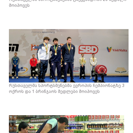
მოიპოვეს
რუსთაველმა სპორტსმენებმა ევროპის ჩემპიონატზე 3
ოქროს და 1 ბრინჯაოს მედლები მოიპოვეს