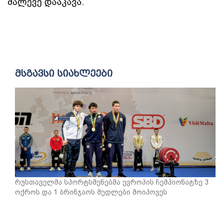
მალევე დააკავა.
მსგავსი სიახლეები
რუსთაველმა სპორტსმენებმა ევროპის ჩემპიონატზე 3
ოქროს და 1 ბრინჯაოს მედლები მოიპოვეს