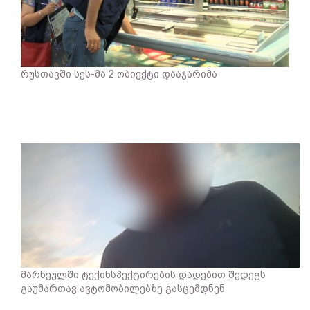
რუსთავში სეს-მა 2 ობიექტი დააჯარიმა
მარნეულში ტექინსპექტირების დადებით შედეგს
გაუმართავ ავტომობილებზე გასცემდნენ