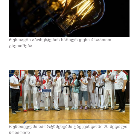
რუსთავში აბონენტების ნაწილს დენი 4 საათით
გაეთიშება
რუსთაველმა სპორტსმენებმა ტაეკვანდოში 20 მედალი
მოიპოვეს