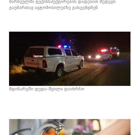
მარნეულში ტექინსპექტირების დადებით შედეგს
გაუმართავ ავტომობილებზე გასცემდნენ
მდინარეში დედა-შვილი დაიხრჩო