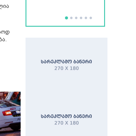
ლია
მაოდ
ბა.