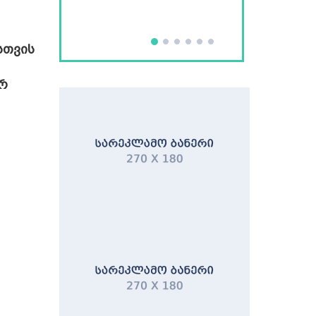
სთვის
ორ