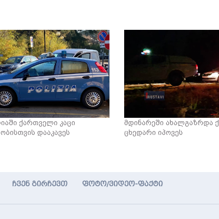
იაში ქართველი კაცი
მდინარეში ახალგაზრდა 
ობისთვის დააკავეს
ცხედარი იპოვეს
ჩვენ გირჩევთ
ფოტო/ვიდეო-ფაქტი