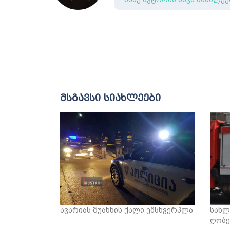
მსგავსი სიახლეები
ავარიას შუახნის ქალი ემსხვერპლა
სახლ
ღობე