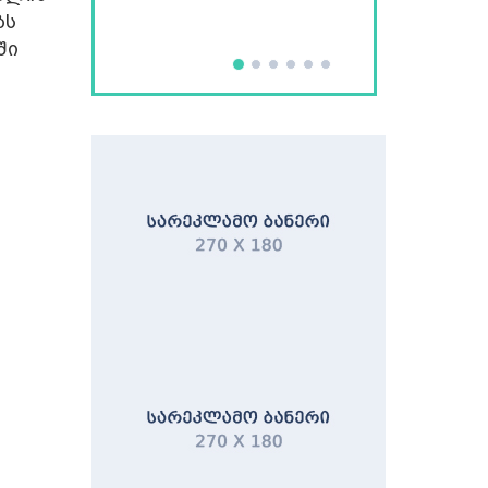
რუსთავში
ბს
ში